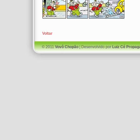
Voltar
© 2011
Vovô Chopão
| Desenvolvido por
Luiz Cé Propag