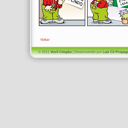
Voltar
© 2011
Vovô Chopão
| Desenvolvido por
Luiz Cé Propag