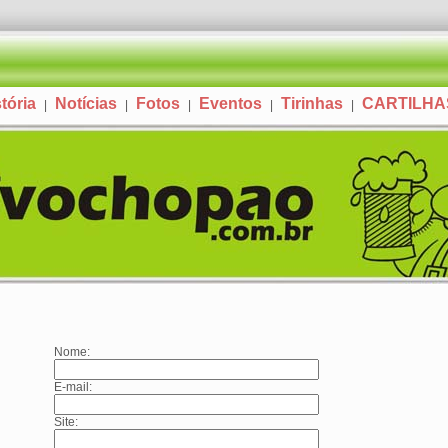
tória
Notícias
Fotos
Eventos
Tirinhas
CARTILH
|
|
|
|
|
Nome:
E-mail:
Site: