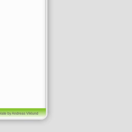
late by Andreas Viklund