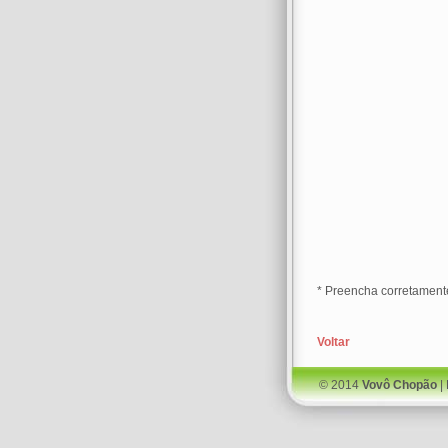
* Preencha corretamen
Voltar
© 2014
Vovô Chopão
|