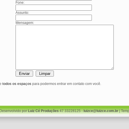
Fone:
Assunto:
Mensagem:
te
todos os espaços
para podermos entrar em contato com você.
 Desenvolvido por
Luiz Cé Produções
47 33228125 -
luizce@luizce.com.br
| Temp