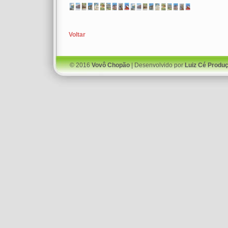
Voltar
© 2016
Vovô Chopão
| Desenvolvido por
Luiz Cé Produ