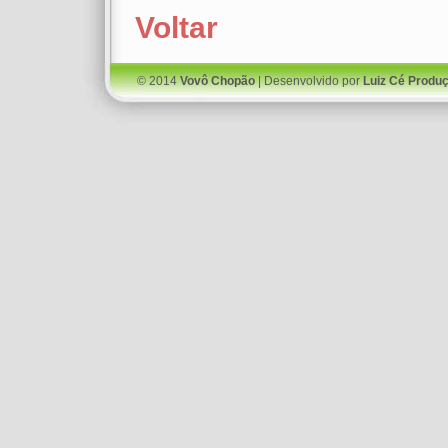
Voltar
© 2014
Vovô Chopão
| Desenvolvido por
Luiz Cé Produ