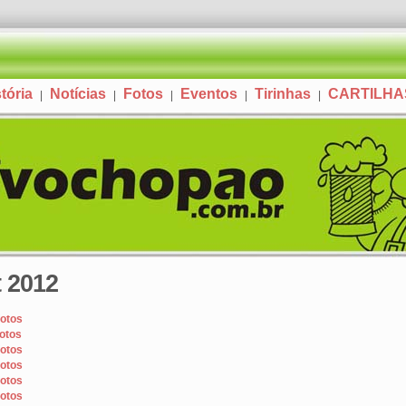
tória
Notícias
Fotos
Eventos
Tirinhas
CARTILH
|
|
|
|
|
 2012
fotos
fotos
fotos
fotos
fotos
fotos