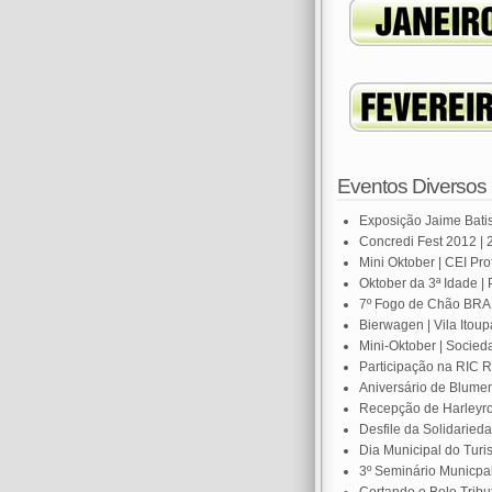
Eventos Diversos
Exposição Jaime Batis
Concredi Fest 2012 | 
Mini Oktober | CEI Pro
Oktober da 3ª Idade |
7º Fogo de Chão BRAD
Bierwagen | Vila Itoup
Mini-Oktober | Socied
Participação na RIC 
Aniversário de Blume
Recepção de Harleyros
Desfile da Solidaried
Dia Municipal do Turis
3º Seminário Municpal