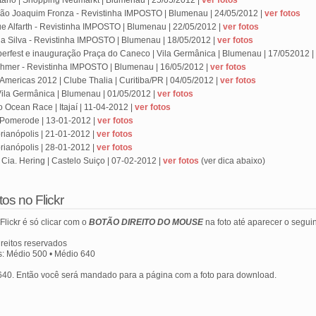
tário | Shopping Neumarkt | Blumenau | 25/05/2012 |
ver fotos
João Joaquim Fronza - Revistinha IMPOSTO | Blumenau | 24/05/2012 |
ver fotos
e Alfarth - Revistinha IMPOSTO | Blumenau | 22/05/2012 |
ver fotos
da Silva - Revistinha IMPOSTO | Blumenau | 18/05/2012 |
ver fotos
erfest e inauguração Praça do Caneco | Vila Germânica | Blumenau | 17/052012 |
ehmer - Revistinha IMPOSTO | Blumenau | 16/05/2012 |
ver fotos
Americas 2012 | Clube Thalia | Curitiba/PR | 04/05/2012 |
ver fotos
Vila Germânica | Blumenau | 01/05/2012 |
ver fotos
 Ocean Race | Itajaí | 11-04-2012 |
ver fotos
 Pomerode | 13-01-2012 |
ver fotos
rianópolis | 21-01-2012 |
ver fotos
rianópolis | 28-01-2012 |
ver fotos
ia. Hering | Castelo Suiço | 07-02-2012 |
ver fotos
(ver dica abaixo)
os no Flickr
Flickr é só clicar com o
BOTÃO DIREITO DO MOUSE
na foto até aparecer o seguin
ireitos reservados
s: Médio 500 • Médio 640
640. Então você será mandado para a página com a foto para download.