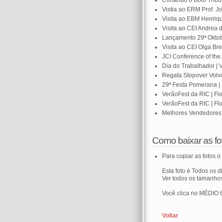
Cortando o Bolo Tribu
Vistia ao ERM Prof. 
Visita ao EBM Henriqu
Visita ao CEI Andrea 
Lançamento 29ª Oktob
Visita ao CEI Olga Br
JCI Conference of the 
Dia do Trabalhador | 
Regata Stopover Volvo
29ª Festa Pomerana |
VerãoFest da RIC | Flo
VerãoFest da RIC | Flo
Melhores Vendedores C
Como baixar as fot
Para copiar as fotos o 
Esta foto é Todos os d
Ver todos os tamanho
Você clica no MÉDIO 
Voltar