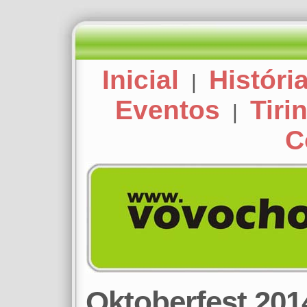
Inicial
Históri
|
Eventos
Tiri
|
C
Oktoberfest 201