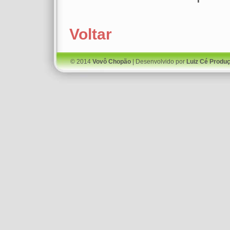
Voltar
© 2014
Vovô Chopão
| Desenvolvido por
Luiz Cé Produ