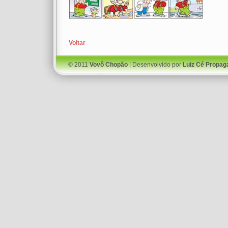
Voltar
© 2011
Vovô Chopão
| Desenvolvido por
Luiz Cé Propag