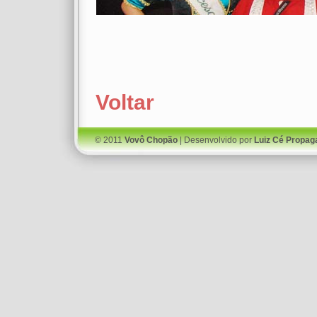
Voltar
© 2011
Vovô Chopão
| Desenvolvido por
Luiz Cé Propag