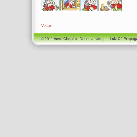
Voltar
© 2011
Vovô Chopão
| Desenvolvido por
Luiz Cé Propag