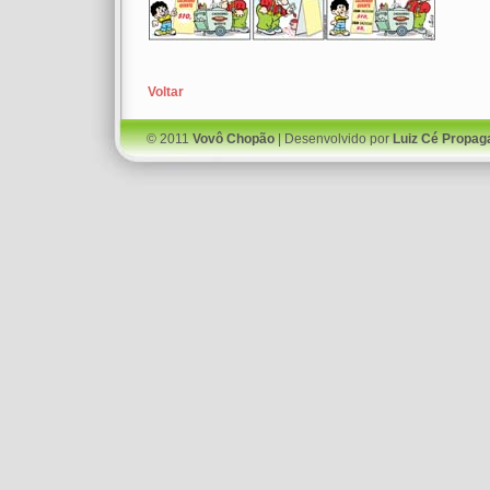
Voltar
© 2011
Vovô Chopão
| Desenvolvido por
Luiz Cé Propag