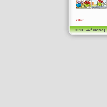
Voltar
© 2011
Vovô Chopão
| 