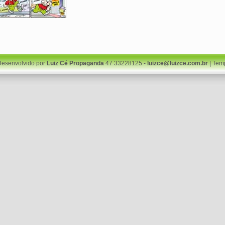
Desenvolvido por
Luiz Cé Propaganda
47 33228125 -
luizce@luizce.com.br
| Tem