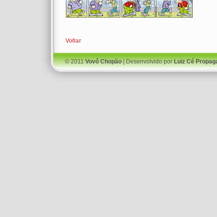
Voltar
© 2011
Vovô Chopão
| Desenvolvido por
Luiz Cé Propag