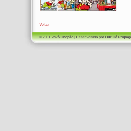
Voltar
© 2011
Vovô Chopão
| Desenvolvido por
Luiz Cé Propag