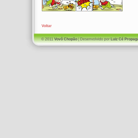
Voltar
© 2011
Vovô Chopão
| Desenvolvido por
Luiz Cé Propag