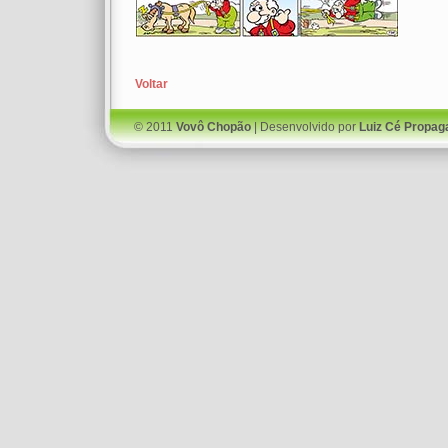
Voltar
© 2011
Vovô Chopão
| Desenvolvido por
Luiz Cé Propag