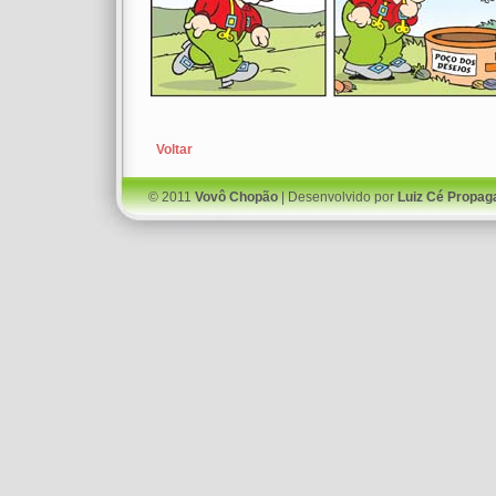
Voltar
© 2011
Vovô Chopão
| Desenvolvido por
Luiz Cé Propag