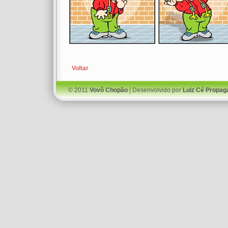
Voltar
© 2011
Vovô Chopão
| Desenvolvido por
Luiz Cé Propag