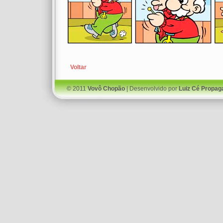
Voltar
© 2011
Vovô Chopão
| Desenvolvido por
Luiz Cé Propag