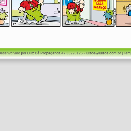
Desenvolvido por
Luiz Cé Propaganda
47 33228125 -
luizce@luizce.com.br
| Tem