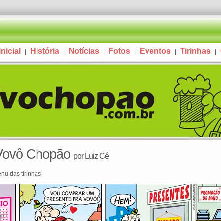
nicial
História
Notícias
Fotos
Eventos
Tirinhas
|
|
|
|
|
|
 Vovô Chopão
por
Luiz Cé
enu das tirinhas