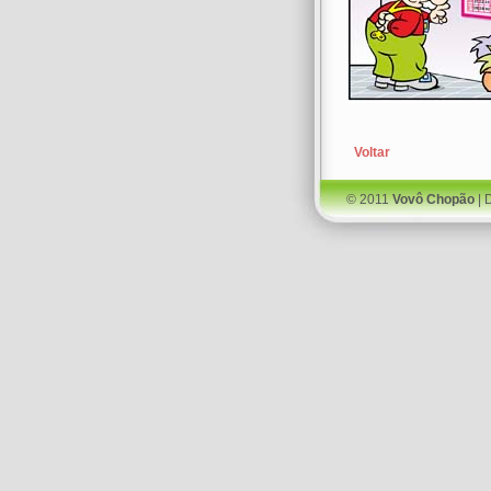
Voltar
© 2011
Vovô Chopão
| 