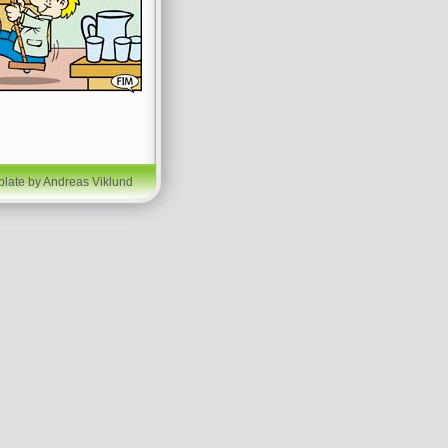
plate by Andreas Viklund