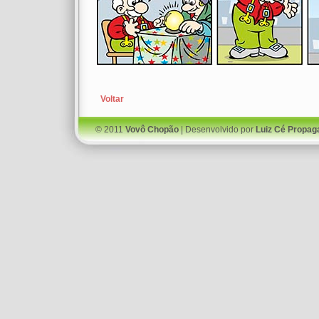
Voltar
© 2011
Vovô Chopão
| Desenvolvido por
Luiz Cé Propag