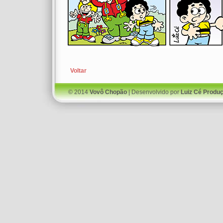
Voltar
© 2014
Vovô Chopão
| Desenvolvido por
Luiz Cé Produ