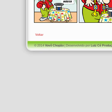
Voltar
© 2014
Vovô Chopão
| Desenvolvido por
Luiz Cé Produ