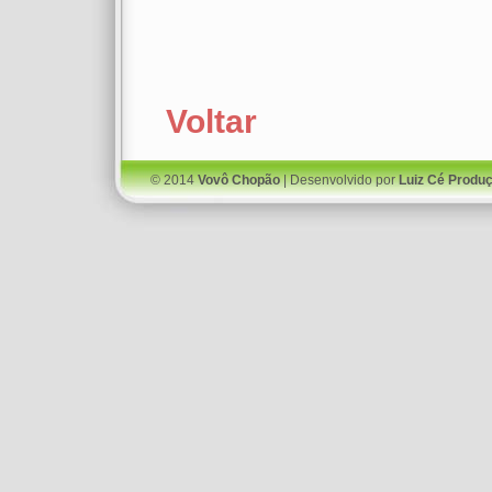
Voltar
© 2014
Vovô Chopão
| Desenvolvido por
Luiz Cé Produ