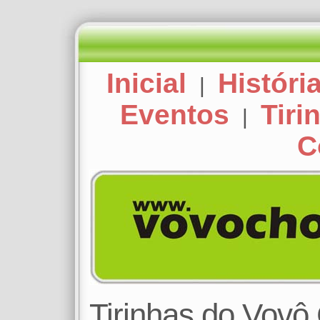
Inicial
Históri
|
Eventos
Tiri
|
C
Tirinhas do Vov