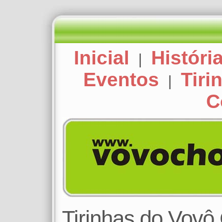
Inicial
Históri
|
Eventos
Tiri
|
C
Tirinhas do Vov