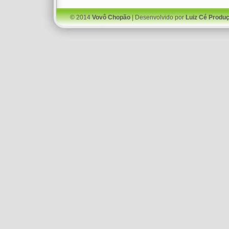
© 2014
Vovô Chopão
| Desenvolvido por
Luiz Cé Produ