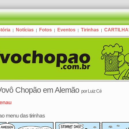
tória
Notícias
Fotos
Eventos
Tirinhas
CARTILH
|
|
|
|
|
 Vovô Chopão em Alemão
por
Luiz Cé
enau
 ao menu das tirinhas